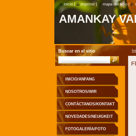
inicio
|
imprimir
|
mapa del sitio
|
AMANKAY VA
Buscar en el sitio
In
F
INICIO/ANFANG
NOSOTROS/WIR
CONTÁCTANOS/KONTAKT
NOVEDADES/NEUIGKEIT
FOTOGALERÍA/FOTO