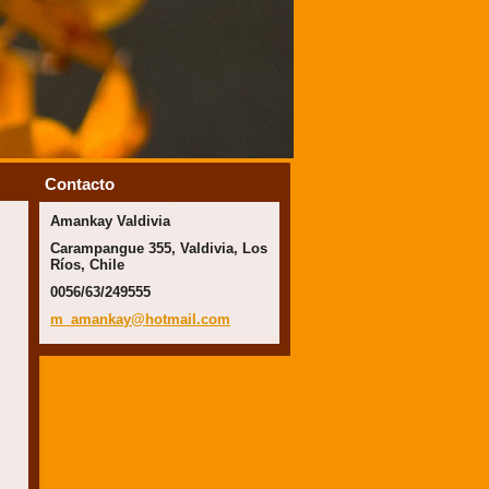
Contacto
Amankay Valdivia
Carampangue 355, Valdivia, Los
Ríos, Chile
0056/63/249555
m_amanka
y@hotmai
l.com