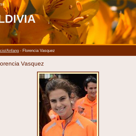
rss
LDIVIA
icio/Anfang
-
Florencia Vasquez
lorencia Vasquez