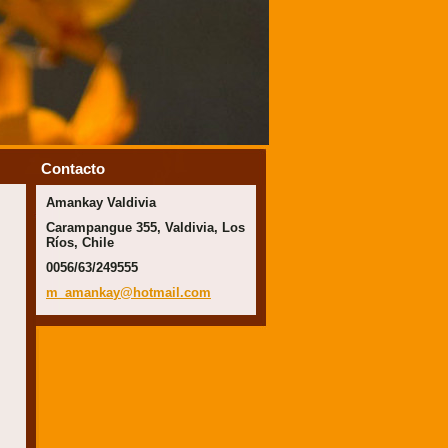
Contacto
Amankay Valdivia
Carampangue 355, Valdivia, Los
Ríos, Chile
0056/63/249555
m_amanka
y@hotmai
l.com