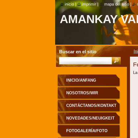
inicio
|
imprimir
|
mapa del sitio
|
AMANKAY VA
Buscar en el sitio
In
F
La
INICIO/ANFANG
NOSOTROS/WIR
CONTÁCTANOS/KONTAKT
NOVEDADES/NEUIGKEIT
FOTOGALERÍA/FOTO