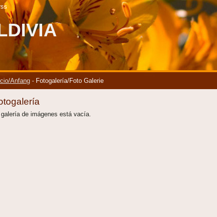
rss
LDIVIA
icio/Anfang
-
Fotogalería/Foto Galerie
otogalería
 galería de imágenes está vacía.