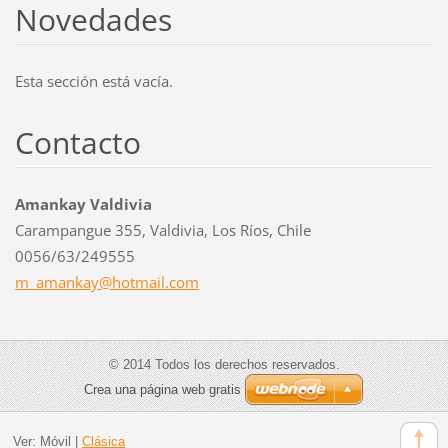
Novedades
Esta sección está vacía.
Contacto
Amankay Valdivia
Carampangue 355, Valdivia, Los Ríos, Chile
0056/63/249555
m_amanka
y@hotmai
l.com
© 2014 Todos los derechos reservados.
Crea una página web gratis
Ver:
Móvil
|
Clásica